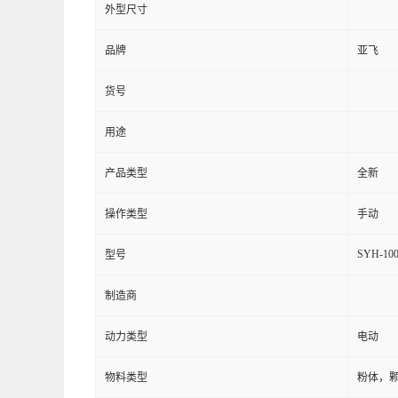
外型尺寸
品牌
亚飞
货号
用途
产品类型
全新
操作类型
手动
SYH-10
型号
制造商
动力类型
电动
物料类型
粉体，