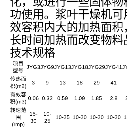
化，或进行一些固体物
功使用。浆叶干燥机可
效容积内大的加热面积
长时间加热而改变物料
技术规格
项目
JYG3
JYG9
JYG13
JYG18
JYG29
JYG41
J
型号
传热面
3
9
13
18
29
41
积(m2)
有效容
0.06
0.32
0.59
1.09
1.85
2.8
积(m3)
转速范
15-
10-
围
10-25
10-20
10-20
10-20
1
30
25
(rmp)