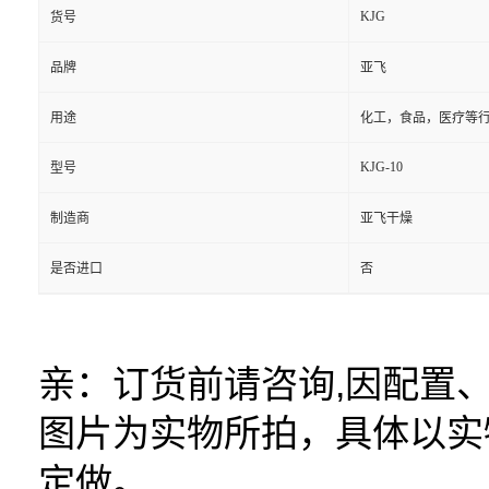
KJG
货号
品牌
亚飞
用途
化工，食品，医疗等
KJG-10
型号
制造商
亚飞干燥
是否进口
否
亲：订货前请咨询,因配置
图片为实物所拍，具体以实
定做。