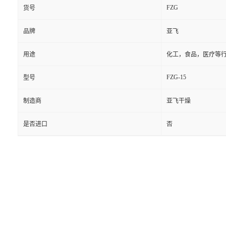
FZG
货号
品牌
亚飞
用途
化工，食品，医疗等
FZG-15
型号
制造商
亚飞干燥
是否进口
否