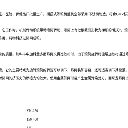
、医院、保健品厂批量生产。摇摆式颗粒机整机全部采用 不锈钢制造，符合GMP标
。它工作时，机械传动系统带动滚筒转动，滚筒上有七根截面形状为梯形的“刮刀”，
作用。将物料挤过筛网成粒。
粒的质量。加料斗中加料量多而筛网夹得比较松时，由于滚筒旋转时能增加软材通过
燥。它的主要特点为旋转滚筒的转速可以调节，筛网装卸容易，还可适当调节其松紧
对筛网的挤压力的摩擦力均较大。使用金属筛网时易产生金属污染处方，而尼龙筛网
YK-250
150-400