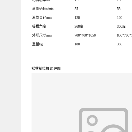
电机功率kw
1.1
2.2
滚筒始速r/min
55
55
滚筒直径mm
120
160
摇摆角度
360度
360度
外形尺寸mm
700*400*1050
850*700*
重量kg
180
350
摇摆制粒机 原理图