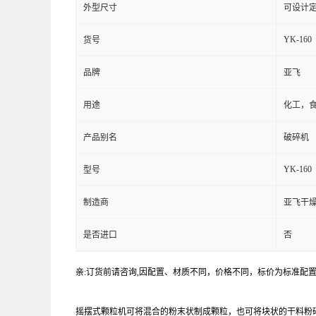
外型尺寸
可设计
YK-160
货号
品牌
亚飞
用途
化工，
产品别名
破碎机
YK-160
型号
制造商
亚飞干
是否进口
否
亲:订货前请咨询,因配置、材质不同，价格不同，标价为标准配
摇摆式颗粒机可将混合的粉末状制成颗粒，也可将块状的干料粉