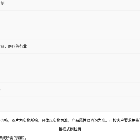
定制
食品，医疗等行业
燥
置价格，图片为实物所拍，具体以实物为准，产品属性以咨询为准。可按客户要求免费
摇摆式制粒机
碎成所需的颗粒。