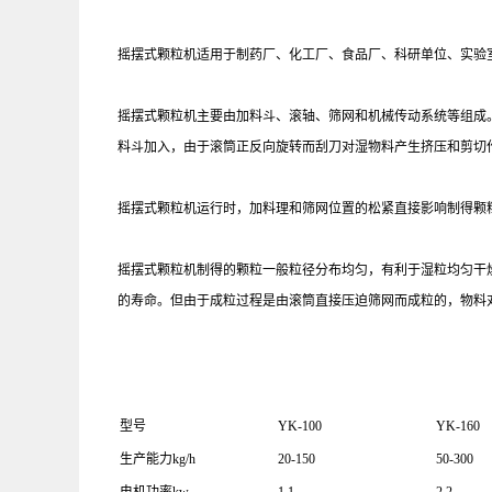
摇摆式颗粒机适用于制药厂、化工厂、食品厂、科研单位、实验室
摇摆式颗粒机主要由加料斗、滚轴、筛网和机械传动系统等组成
料斗加入，由于滚筒正反向旋转而刮刀对湿物料产生挤压和剪切
摇摆式颗粒机运行时，加料理和筛网位置的松紧直接影响制得颗
摇摆式颗粒机制得的颗粒一般粒径分布均匀，有利于湿粒均匀干
的寿命。但由于成粒过程是由滚筒直接压迫筛网而成粒的，物料
型号
YK-100
YK-160
生产能力kg/h
20-150
50-300