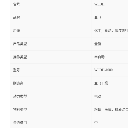
WLDH
货号
品牌
亚飞
用途
化工，食品，医疗等
产品类型
全新
操作类型
半自动
WLDH-1000
型号
制造商
亚飞干燥
动力类型
电动
物料类型
粉体，液体，粉液混
是否进口
否