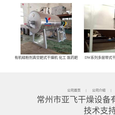
有机硅粉剂真空耙式干燥机 化工 医药耙
DW系列多层带式干
式干燥机
苓 天麻等食品
公司首页
公司介绍
|
|
常州市亚飞干燥设备
技术支