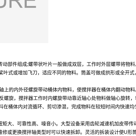
和传动部件组成;螺带状叶片一般做成双层，工作时外层螺带将物
桨叶式或增加飞刀，适应不同的物料。筒盖可做成拱形或全开式
拌轴上的内外径螺旋带动桶体内物料，使搅拌器在桶体内翻动物料
为反螺旋，搅拌器工作时内螺旋带动靠近轴心处物料做轴心旋转
料在桶体内对流循环、剪切渗混，完成物料在较短时间内快速均
扭矩大、可靠性高、噪音小。大型设备采用齿轮减速机加皮带传
维修或更换搅拌轴类型时可以快速拆卸。灵活的拆装设计使U形