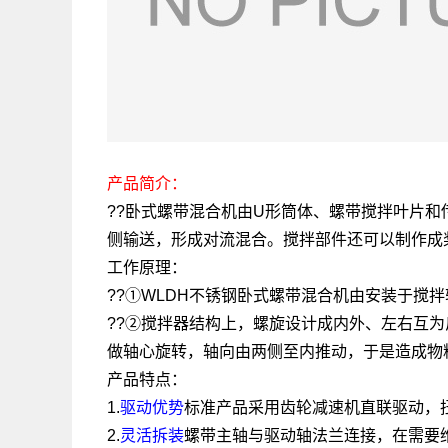
产品简介：
??卧式螺带混合机由U形筒体、螺带搅拌叶片
侧输送，形成对流混合。搅拌部件还可以制作成
工作原理：
??①WLDH不锈钢卧式螺带混合机由安装于搅
??②搅拌器结构上，螺旋设计成内外、左右互
做轴心旋转，轴向由两侧至内推动，于是造成物
产品特点：
1.
驱动优势
标准产品采用齿轮减速机直联驱动，
2.
灵活拆装
螺带主轴与驱动轴法兰连接，在需要