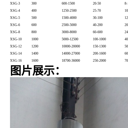
XSG-3
300
600-1500
20-50
8-
XSG-4
400
1250-2500
25-70
10
XSG-5
500
1500-4000
30-100
12
XSG-6
600
2500-5000
40-200
20
XSG-8
800
3000-8000
60-600
24
XSG-10
1000
5000-12500
100-1000
40
XSG-12
1200
10000-20000
150-1300
50
XSG-14
1400
14000-27000
200-1600
60
XSG-16
1600
18700-36000
250-2000
70
图片展示：