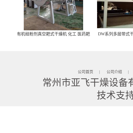
有机硅粉剂真空耙式干燥机 化工 医药耙
DW系列多层带式干
式干燥机
苓 天麻等食品
公司首页
公司介绍
|
|
常州市亚飞干燥设备
技术支