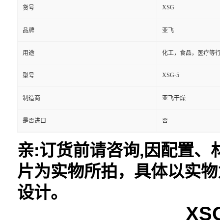
XSG
货号
品牌
亚飞
用途
化工，食品，医疗等
XSG-5
型号
制造商
亚飞干燥
是否进口
否
亲:订货前请咨询,因配置
片为实物所拍，具体以实物
设计。
X