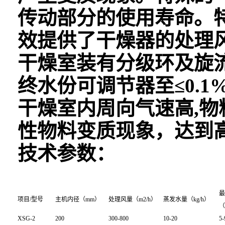
传动部分的使用寿命。
效提供了干燥器的处理
干燥室装有分级环及旋
终水份可调节器至≤0.1%
干燥室内周向气速高,
性物料变质现象，达到
技术参数：
最
项目/型号
主机内径（mm）
处理风量（m2/h）
蒸发水量（kg/h）
（
XSG-2
200
300-800
10-20
5-