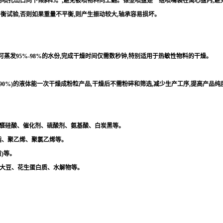
的喷孔出口向下倾斜45。,避免被喷物料向上翻。锥型喷盘是一组喷嘴装在离心盘内,
衡试验,否则如果重量不平衡,则产生振动较大,轴承容易损坏。
可蒸发95%-98%的水份,完成干燥时间仅需数秒钟,特别适用于热敏性物料的干燥。
可达90%)的液体能一次干燥成粉粒产品,干燥后不需粉碎和筛选,减少生产工序,提高产品
甲醛硅酸、催化剂、硫酸剂、氨基酸、白炭黑等。
树脂、聚乙烯、聚氯乙烯等。
)等。
、大豆、花生蛋白质、水解物等。
。