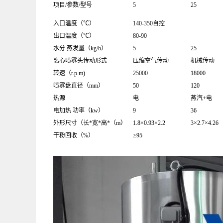
项目/参数/型号
5
25
入口温度（℃）
140-350自控
出口温度（℃）
80-90
水分 蒸发量（kg/h）
5
25
离心喷雾头传动形式
压缩空气传动
机械传动
转速（r.p.m)
25000
18000
喷雾盘直径（mm）
50
120
热源
电
蒸汽+电
电加热 功率（kw）
9
36
外形尺寸（长*宽*高*（m）
1.8×0.93×2.2
3×2.7×4.26
干粉回收（%）
≥95