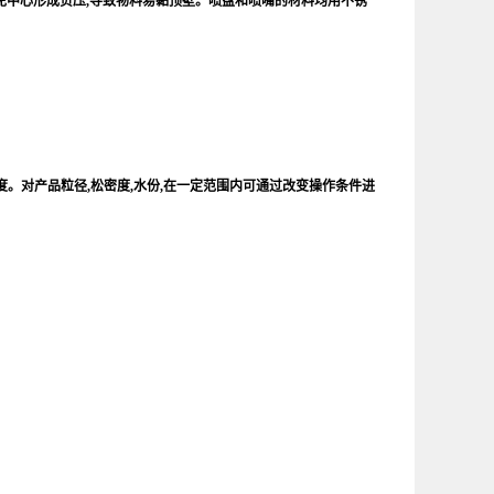
避免中心形成负压,导致物料易黏顶壁。喷盘和喷嘴的材料均用不锈
纯度。对产品粒径,松密度,水份,在一定范围内可通过改变操作条件进