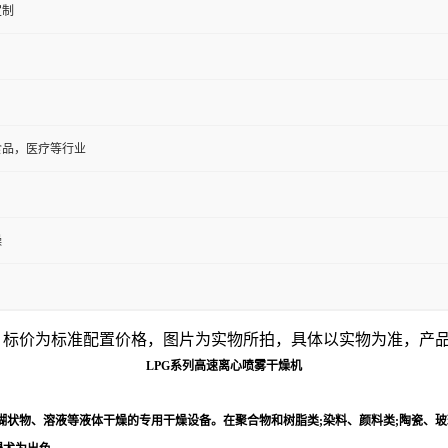
定制
食品，医疗等行业
燥
同，标价为标准配置价格，图片为实物所拍，具体以实物为准，产
LPG系列高速离心喷雾干燥机
糊状物、溶液等液体干燥的专用干燥设备。在聚合物和树脂类;染料、颜料类;陶瓷、玻