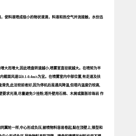
器，使料液喷成极小的物状液滴，料液和热空气并流接触，水份迅
的增大而增大,因此喷盘转速越小,喷雾室直径就越大。在喷矩为半
面风速以0.1-0.4m/s为宜。在喷雾室内中部位置,有走道及扶
滑洗,此法较前者好,因为停机后虽通风降温,但塔内温度仍较高,
壁要求光滑,尽量避免少挂粉,塔外壁用石棉、木屑或膨胀珍珠岩 作
同翼轮一样,中心形成负压,被喷物料容易卷起,黏在顶壁上,锥型和