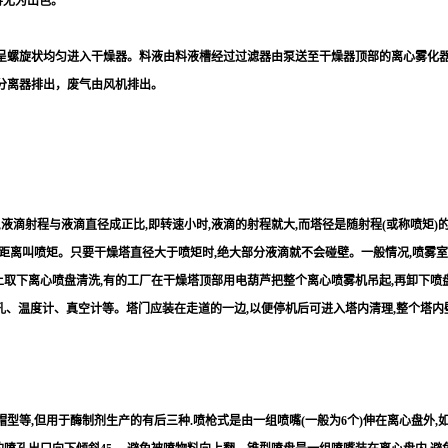
得尤为出色。
呈螺旋状均匀进入干燥器。料液由料液槽经过过滤器由泵送至干燥器顶部的离心雾化
分离器排出，废气由风机排出。
。
液滴射程与液滴直径成正比,即转速小时,液滴的射程就大,而塔径是随射程(或称喷矩)
个距离叫喷矩。只要干燥塔直径大于喷矩时,绝大部分液滴就不会碰壁。一般情况,喷雾室内截
上取下离心喷盘清洗,有的工厂在干燥塔顶部用电葫芦把整个离心喷雾机吊起,再卸下喷盘
孔、温度计、真空计等。塔门应装在走道的一边,以便停机后可进入塔内清理,整个塔内
等,但用于酶制剂生产的有后三种.喷枪式是由一组喷嘴(一般为6个)伸在离心盘外,如