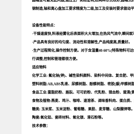
圆帽型可避免此问题,通过生产实践证明,后两种形式较好,圆帽式
钢制造,轴和离心盘加工要求精度为二级,加工及安装时要求做动平
设备性能特点：
·干燥速度快,料液经雾化后表面积大大增加,在热风气流中,瞬间就
·产品具有良好的均匀度、流动性和溶解性,产品纯度高,质量好。
·生产过程简化,操作控制方便。对于含湿量40-60%(特殊物料
行调整,控制和管理都很方便。
适应物料
化学工业: 氟化钠(钾)、碱性染料颜料、染料中间体、复合肥、
塑料树脂:AB,ABS乳液、尿醛树脂、酚醛树脂、密胶(脲)甲醛
食品工业:富脂奶粉、胳朊、可可奶粉、代乳粉、猎血粉、蛋清(黄
食物及植物:燕麦、鸡汁、咖啡、速溶茶、调味香料肉、蛋白质
糖类: 玉米浆、玉米淀粉、葡萄糖、果胶、麦芽糖、山梨酸钾等
陶瓷:氧化铝、瓷砖材料、氧化镁、滑石粉等。
技术参数：