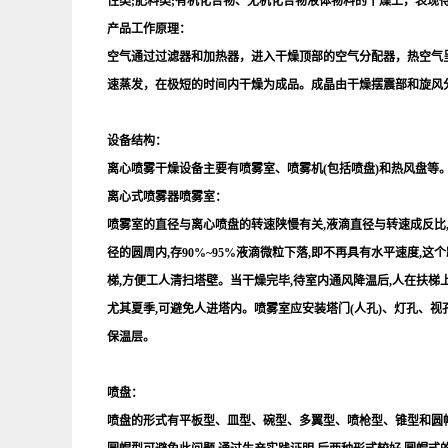
性类;肥料类;有机化合物、无机化合物液体物料的干燥上，表现
产品工作
原理：
空气通过过滤器和加热器，进入干燥顶部的空气分配器，热空气
速蒸发，在极短的时间内干燥为成品。成晶由干燥摆震部和旋风
设备结构：
离心喷雾干燥设备主要有喷雾室、喷雾机(包括喷盘)和热风盘等
离心式喷雾器喷雾室：
喷雾室的直径与离心喷盘的转速陕慢有关,液滴直径与转速成反比,
径的圆周内,存90%~95%液滴微粒下落,即不再具有水平速度,这
梯,方便工人清扫塔壁。当干燥完毕,待室内通风降温后,人在扶梯
尤其夏季,可避免人进塔内。喷雾室应安装塔门(人孔)、灯孔、视
保温层。
喷盘：
喷盘的形式有平板型、皿型、碗型、多翼型、喷枪型、锥型和圆帽型