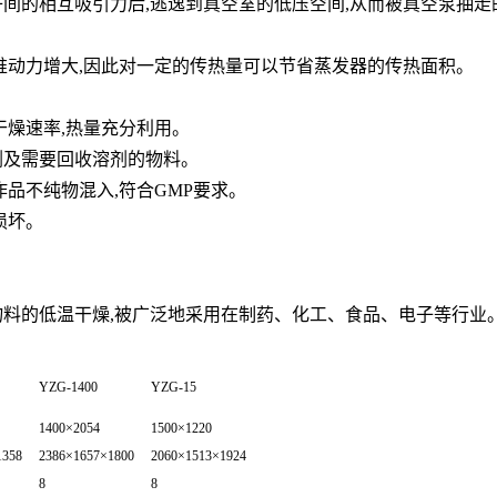
子间的相互吸引力后,逃逸到真空室的低压空间,从而被真空泵抽走
推动力增大,因此对一定的传热量可以节省蒸发器的传热面积。
。
干燥速率,热量充分利用。
剂及需要回收溶剂的物料。
品不纯物混入,符合GMP要求。
损坏。
料的低温干燥,被广泛地采用在制药、化工、食品、电子等行业
YZG-1400
YZG-15
1400×2054
1500×1220
1358
2386×1657×1800
2060×1513×1924
8
8