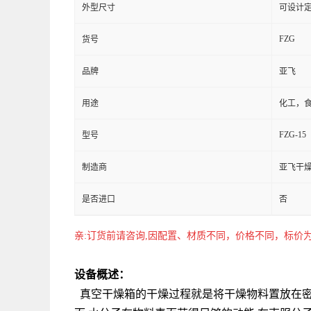
外型尺寸
可设计
FZG
货号
品牌
亚飞
用途
化工，
FZG-15
型号
制造商
亚飞干
是否进口
否
亲:订货前请咨询,因配置、材质不同，价格不同，标
设备概述：
真空干燥箱的干燥过程就是将干燥物料置放在密