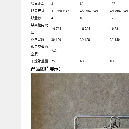
层间距离
81
82
102
烘盘尺寸
310×600×45
460×640×45
460×640×45
烘盘数
4
8
12
烘架管内允
≤0.784
≤0.784
≤0.784
压
箱内温度
30-150
30-150
30-150
箱内空载真
-0.1
空度
干燥箱重量
250
600
800
产品图片展示：