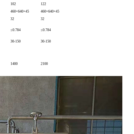
102
122
460×640×45
460×640×45
32
32
≤0.784
≤0.784
30-150
30-150
1400
2100