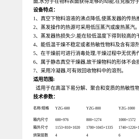
面,水分子在物料表面获得足够的动能,在克服分
设备特点：
1、真空下物料溶液的沸点降低,使蒸发器的传热
2、蒸发操作的热源可采用低压蒸汽或废热蒸汽
3、蒸发器热损失少,能在较低温度下得到较高的
4、能低温干燥不稳定或者热敏性物料及含有溶
5、在干燥前可进行消毒处理,干燥过程中无优秀作
6、属于静态真空干燥器,故干燥物料的形体不会
7、采用冷凝器,可有效回收物料中的溶剂。
适用范围:
适用于在高温下易分解、聚合和变质的热敏性物
技术参数：
名称/规格
YZG-600
YZG-800
YZG-1000
箱内尺寸
600×976
800×1274
1000×1572
箱外尺寸
1153×810×1020
1700×1045×1335
1740×1226×
烘架层数
4
4
6