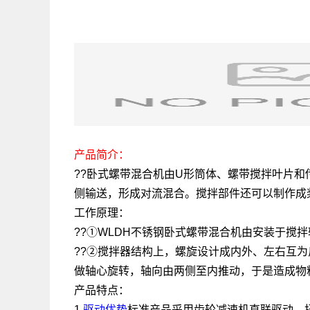
产品简介：
??卧式螺带混合机由U形筒体、螺带搅拌叶片
侧输送，形成对流混合。搅拌部件还可以制作成
工作原理：
??①WLDH不锈钢卧式螺带混合机由安装于搅
??②搅拌器结构上，螺旋设计成内外、左右互
做轴心旋转，轴向由两侧至内推动，于是造成物
产品特点：
1.
驱动优势
标准产品采用齿轮减速机直联驱动，