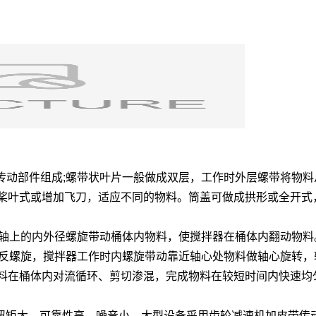
和传动部件组成;螺带状叶片一般做成双层，工作时外层螺带将物
桨叶式或增加飞刀，适应不同的物料。筒盖可做成拱形或全开式
拌轴上的内外径螺旋带动桶体内物料，使搅拌器在桶体内翻动物料
为反螺旋，搅拌器工作时内螺旋带动靠近轴心处物料做轴心旋转
料在桶体内对流循环、剪切渗混，完成物料在较短时间内快速均
扭矩大、可靠性高、噪音小。大型设备采用齿轮减速机加皮带传