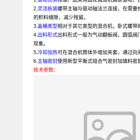
2.
灵活拆装
螺带主轴与驱动轴法兰连接，在需要
的积料缝隙，减少残留。
3.
盖桶类型
相对于其它类型的混合机，卧式螺带
4.
出料形式
出料形式一般为气动翻板阀，圆弧阀
现象。
5.
冷却加热
可在混合机筒体外增加夹套，通过向
6.
主轴密封
使用新型平衡式组合气密封加填料密
技术参数：