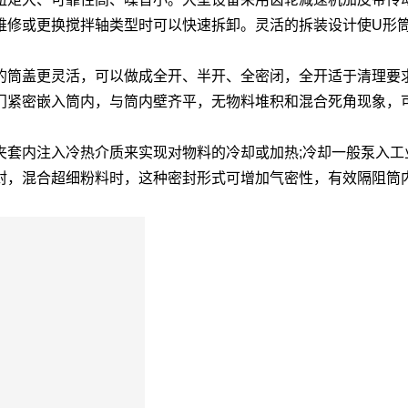
维修或更换搅拌轴类型时可以快速拆卸。灵活的拆装设计使U形
的筒盖更灵活，可以做成全开、半开、全密闭，全开适于清理要
门紧密嵌入筒内，与筒内壁齐平，无物料堆积和混合死角现象，
夹套内注入冷热介质来实现对物料的冷却或加热;冷却一般泵入工
封，混合超细粉料时，这种密封形式可增加气密性，有效隔阻筒