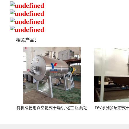
相关产品：
有机硅粉剂真空耙式干燥机 化工 医药耙
DW系列多层带式干
式干燥机
苓 天麻等食品