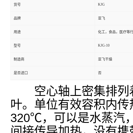
KJG
货号
品牌
亚飞
用途
化工，食品，医疗等
KJG-10
型号
制造商
亚飞干燥
是否进口
否
空心轴上密集排列着
叶。单位有效容积内传
320℃，可以是水蒸
间接传导加热，没有携