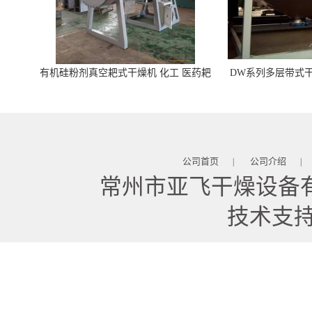
有机硅粉剂真空耙式干燥机 化工 医药耙
DW系列多层带式干
式干燥机
苓 天麻等食品
公司首页
公司介绍
|
|
常州市亚飞干燥设备
技术支