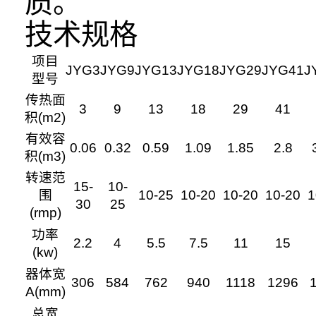
质。
技术规格
项目
JYG3
JYG9
JYG13
JYG18
JYG29
JYG41
J
型号
传热面
3
9
13
18
29
41
积(m2)
有效容
0.06
0.32
0.59
1.09
1.85
2.8
积(m3)
转速范
15-
10-
围
10-25
10-20
10-20
10-20
1
30
25
(rmp)
功率
2.2
4
5.5
7.5
11
15
(kw)
器体宽
306
584
762
940
1118
1296
A(mm)
总宽