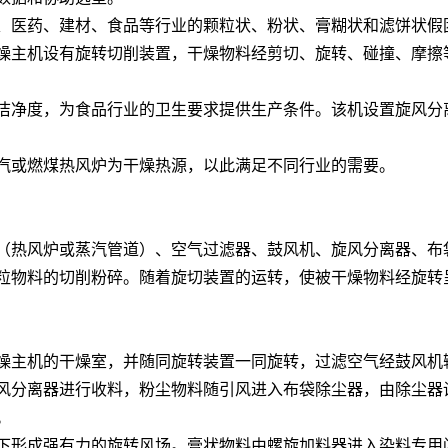
、医药、建材、食品等行业的颗粒状、粉状、膏糊状和滤饼状假
燥主机设有旋转切削装置，干燥物料经剪切、旋转、碰撞、摩擦
洁净度，为食品行业的卫生要求提供生产条件。该机设置旋风分
汽或燃煤热风炉为干燥热源，以此满足不同行业的需要。
（热风炉或蒸汽管道）、空气过滤器、鼓风机、旋风分离器、布
粒物料的切削粉碎。随着旋切装置的运转，使被干燥物料经旋转
燥主机的干燥室，并随同旋转装置一同旋转，过滤空气经鼓风机
风分离器进行收料，粉尘物料随引风进入布袋除尘器，由除尘器
。
下形成强有力的旋转风场。膏状物料由螺旋加料器进入染料专用