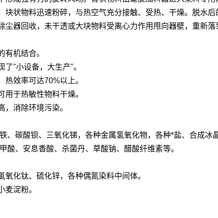
，块状物料迅速粉碎，与热空气充分接触、受热、干燥。脱水后
除尘器回收，未干透或大块物料受离心力作用甩向器壁，重新落
的有机结合。
了"小设备，大生产"。
，热效率可达70%以上。
可用于热敏性物料干燥。
高，消除环境污染。
化铁、碳酸钡、三氧化锑，各种金属氢氧化物，各种*盐、合成冰
苯甲酸、安息香酸、杀菌丹、草酸钠、醋酸纤维素等。
氢氧化钛、硫化锌，各种偶氮染料中间体。
小麦淀粉。