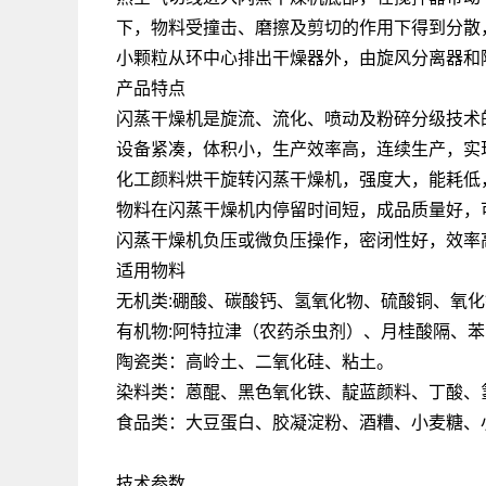
下，物料受撞击、磨擦及剪切的作用下得到分散
小颗粒从环中心排出干燥器外，由旋风分离器和
产品特点
闪蒸干燥机是旋流、流化、喷动及粉碎分级技术
设备紧凑，体积小，生产效率高，连续生产，实现
化工颜料烘干旋转闪蒸干燥机，强度大，能耗低
物料在闪蒸干燥机内停留时间短，成品质量好，
闪蒸干燥机负压或微负压操作，密闭性好，效率
适用物料
无机类:硼酸、碳酸钙、氢氧化物、硫酸铜、氧
有机物:阿特拉津（农药杀虫剂）、月桂酸隔、
陶瓷类：高岭土、二氧化硅、粘土。
染料类：蒽醌、黑色氧化铁、靛蓝颜料、丁酸、
食品类：大豆蛋白、胶凝淀粉、酒糟、小麦糖、
技术参数