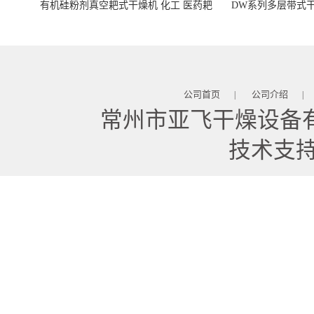
有机硅粉剂真空耙式干燥机 化工 医药耙
DW系列多层带式干
式干燥机
苓 天麻等食品
公司首页
公司介绍
|
|
常州市亚飞干燥设备
技术支