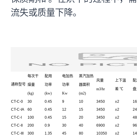
流失或质量下降。
每次干
配用
电加热
蒸汽加热
风量
上下温
配
通称型号
燥量
功率
功率
器面积
m3/hr
差 ℃
盘
(kg)
(kw)
Kw
(m2)
CT-C-0
30
0.45
9
10
3450
±2
16
CT-C-IA
60
0.45
12
15
3450
±2
24
CT-C-I
100
0.45
15
20
3450
±2
48
CT-C-II
200
0.9
30
40
6900
±2
96
CT-C-III
300
1.35
45
80
10350
±2
14