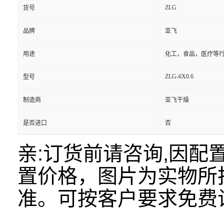
ZLG
货号
品牌
亚飞
用途
化工，食品，医疗等
ZLG-6X0.6
型号
制造商
亚飞干燥
是否进口
否
亲:订货前请咨询,因
置价格，图片为实物所
准。可按客户要求免费