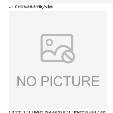
ZLG系列振动流化床干燥(冷却)机
1.过滤器2.送风机3.换热器4.旋风分离器5.排风机6.排风器7.给风机8.过滤器