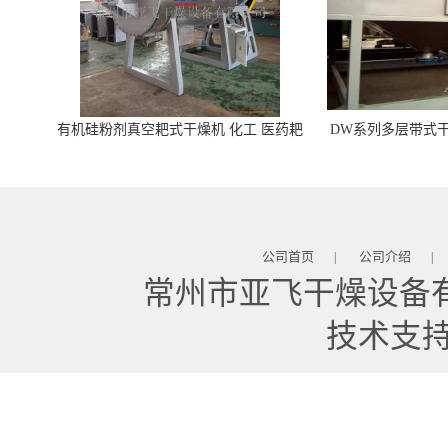
有机硅粉剂真空耙式干燥机 化工 医药耙
DW系列多层带式干
式干燥机
苓 天麻等食品
公司首页
公司介绍
|
|
常州市亚飞干燥设备
技术支