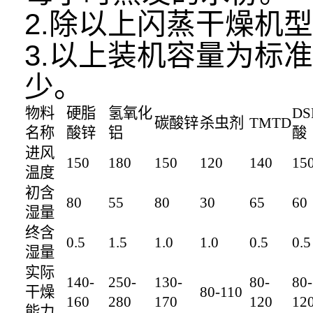
2.除以上闪蒸干燥机
3.以上装机容量为标
少。
物料
硬脂
氢氧化
DS
碳酸锌
杀虫剂
TMTD
名称
酸锌
铝
酸
进风
150
180
150
120
140
15
温度
初含
80
55
80
30
65
60
湿量
终含
0.5
1.5
1.0
1.0
0.5
0.5
湿量
实际
140-
250-
130-
80-
80-
干燥
80-110
160
280
170
120
12
能力