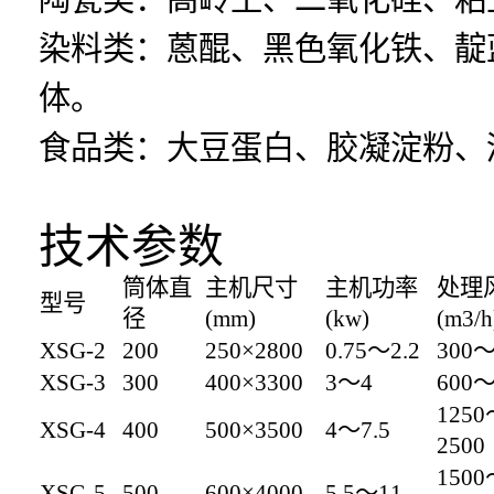
染料类：蒽醌、黑色氧化铁、靛
体。
食品类：大豆蛋白、胶凝淀粉、
技术参数
筒体直
主机尺寸
主机功率
处理
型号
径
(mm)
(kw)
(m3/h
XSG-2
200
250×2800
0.75～2.2
300～
XSG-3
300
400×3300
3～4
600～
1250
XSG-4
400
500×3500
4～7.5
2500
1500
XSG-5
500
600×4000
5.5～11