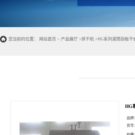
您当前的位置：
网站首页
>
产品展厅
>
烘干机
>
HG系列滚筒刮板干
HG
品牌
货号
价格