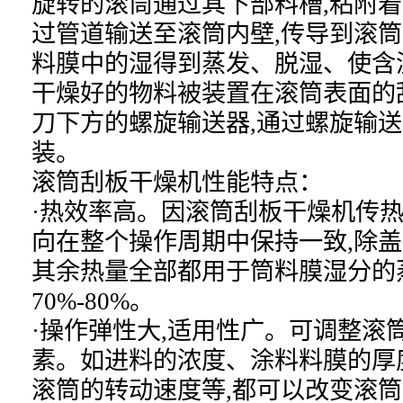
旋转的滚筒通过其下部料槽,粘附着
过管道输送至滚筒内壁,传导到滚筒
料膜中的湿得到蒸发、脱湿、使含
干燥好的物料被装置在滚筒表面的
刀下方的螺旋输送器,通过螺旋输
装。
滚筒刮板干燥机性能特点：
·热效率高。因滚筒刮板干燥机传热
向在整个操作周期中保持一致,除盖
其余热量全部都用于筒料膜湿分的
70%-80%。
·操作弹性大,适用性广。可调整滚
素。如进料的浓度、涂料料膜的厚
滚筒的转动速度等,都可以改变滚筒