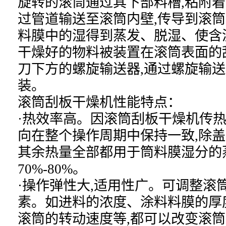
旋转的滚筒通过其下部料槽,粘附着
过管道输送至滚筒内壁,传导到滚筒
料膜中的湿得到蒸发、脱湿、使含
干燥好的物料被装置在滚筒表面的
刀下方的螺旋输送器,通过螺旋输
装。
滚筒刮板干燥机性能特点：
·热效率高。因滚筒刮板干燥机传热
向在整个操作周期中保持一致,除盖
其余热量全部都用于筒料膜湿分的
70%-80%。
·操作弹性大,适用性广。可调整滚
素。如进料的浓度、涂料料膜的厚
滚筒的转动速度等,都可以改变滚筒