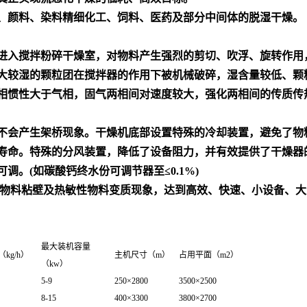
、颜料、染料精细化工、饲料、医药及部分中间体的脱湿干燥。
进入搅拌粉碎干燥室，对物料产生强烈的剪切、吹浮、旋转作用
大较湿的颗粒团在搅拌器的作用下被机械破碎，湿含量较低、颗
相惯性大于气相，固气两相间对速度较大，强化两相间的传质传
不会产生架桥现象。干燥机底部设置特殊的冷却装置，避免了物
寿命。特殊的分风装置，降低了设备阻力，并有效提供了干燥器
。(如碳酸钙终水份可调节器至≤0.1%)
止物料粘壁及热敏性物料变质现象，达到高效、快速、小设备、大
最大装机容量
kg/h）
主机尺寸（m）
占用平面（m2）
（kw）
5-9
250×2800
3500×2500
8-15
400×3300
3800×2700