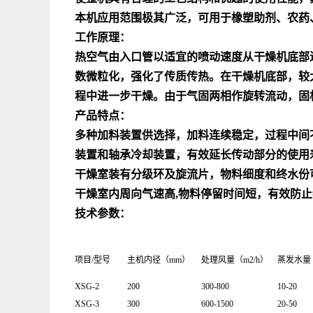
本机应用范围极其广泛，可用于橡塑助剂、农药
工作原理：
热空气由入口管以适宜的喷动速度从干燥机底部
数微粒化，强化了传质传热。在干燥机底部，较
程中进一步干燥。由于气固两相作旋转流动，固
产品特点：
多种加料装置供选择，加料连续稳定，过程中间
装置和轴承冷却装置，有效延长传动部分的使用
干燥室装有分级环及旋流片，物料细度和终水份可调
干燥室内周向气速高,物料停留时间短，有效防
技术参数：
项目/型号
主机内径（mm）
处理风量（m2/h）
蒸发水量（
XSG-2
200
300-800
10-20
XSG-3
300
600-1500
20-50