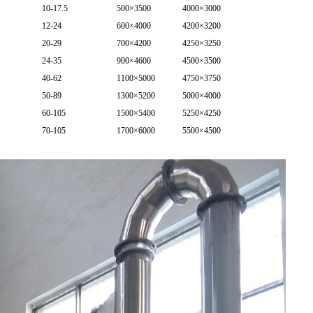
10-17.5
500×3500
4000×3000
12-24
600×4000
4200×3200
20-29
700×4200
4250×3250
24-35
900×4600
4500×3500
40-62
1100×5000
4750×3750
50-89
1300×5200
5000×4000
60-105
1500×5400
5250×4250
70-105
1700×6000
5500×4500