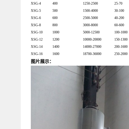
XSG-4
400
1250-2500
25-70
XSG-5
500
1500-4000
30-100
XSG-6
600
2500-5000
40-200
XSG-8
800
3000-8000
60-600
XSG-10
1000
5000-12500
100-1000
XSG-12
1200
10000-20000
150-1300
XSG-14
1400
14000-27000
200-1600
XSG-16
1600
18700-36000
250-2000
图片展示：