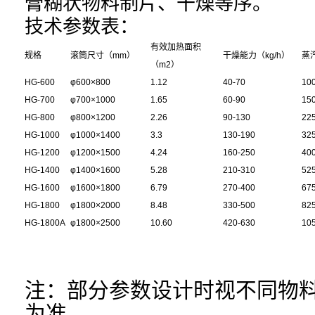
膏糊状物料制片、干燥等序。
技术参数表：
有效加热面积
规格
滚筒尺寸（mm）
干燥能力（kg/h）
蒸汽
（m2）
HG-600
φ600×800
1.12
40-70
10
HG-700
φ700×1000
1.65
60-90
15
HG-800
φ800×1200
2.26
90-130
22
HG-1000
φ1000×1400
3.3
130-190
32
HG-1200
φ1200×1500
4.24
160-250
40
HG-1400
φ1400×1600
5.28
210-310
52
HG-1600
φ1600×1800
6.79
270-400
67
HG-1800
φ1800×2000
8.48
330-500
82
HG-1800A
φ1800×2500
10.60
420-630
10
注：部分参数设计时视不同物
为准。