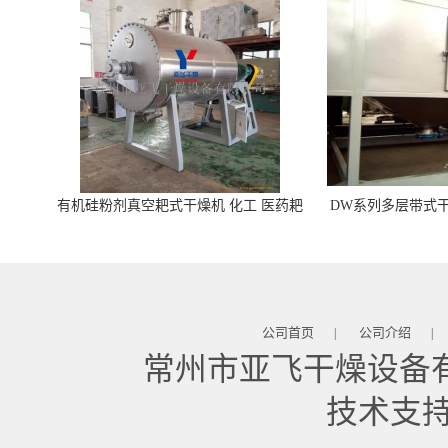
有机硅粉剂真空耙式干燥机 化工 医药耙
DW系列多层带式干
式干燥机
苓 天麻等食品
公司首页
公司介绍
|
|
常州市亚飞干燥设备
技术支