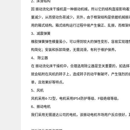
2、床身结构
因 振动流化床干燥机是一种振动机械，所以它的结构直接影响
量减少，从而使动负荷减少。另外，由于框架结构是依据机械振
用的箱式结构。箱式结构运行过程中易产生偏正、乱振，而框架
3、减震弹簧
橡胶弹簧弹性模量虽小，可以得到较大的弹性变形，容易实现理
构简化；安装和拆卸简便，无需润滑，有利于维护保养。
4、 除尘器
在 振动流化床干燥机中，合理选用除尘器是至关重要的，如选
就会粘附在风机的转子上，造成转子的动平衡破坏，产生强烈的
单，且效果好等特点。
5、风机
风机采用4-72型，电机采用IP54防护等级、F级绝缘等级。
6、振动电机
我们采用无锡速达公司的电机，该振动电机市场用户反应很好，其