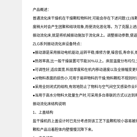
产品概述：
普通流化床干燥机在干燥颗粒物料时,可能会存在下述问题:(1)当颗
度稍大时会产生团聚和结块现象,而使流化恶化等。为了克服上述
振动流化床,就是将机械振动施加于流化床上。调整振动参数,使
ZLG系列振动流化床设备特点：
●振动源是采用振动电机驱动,运转平稳,维修方便,噪音低,寿命长,
●热效率高,比一般干燥装置可节能30%以上。床层温度分布均匀,
●可调性好,适应面宽.料层厚度和在机内移动速度以及全振幅变
●对物料表面的损伤小,可用于易碎物料的干燥;物料颗粒不规则
●采用全封闭式的结构,有效地防止了物料与空气间空叉感染作业
●当用于高水分物料大批量生产时,可采用多台串联的方式以达到用
振动流化床结构说明
1、上盖结构
盐干燥机的上盖设计时已充分考虑到该工艺下盐颗粒较小容易被
颗粒产品沿着腔体内壁慢慢沉降下来。