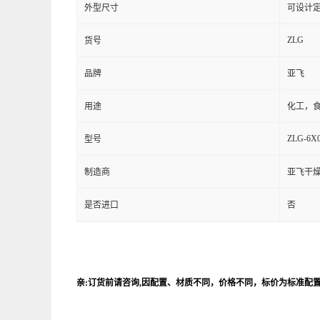
外型尺寸
可设计
ZLG
货号
品牌
亚飞
用途
化工，
ZLG-6X0
型号
制造商
亚飞干
是否进口
否
亲:订货前请咨询,因配置、材质不同，价格不同，标价为标准配