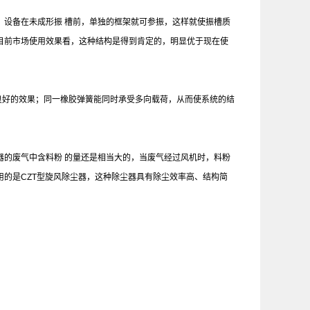
，设备在未成形振 槽前，单独的框架就可参振，这样就使振槽质
目前市场使用效果看，这种结构是得到肯定的，明显优于现在使
良好的效果；同一橡胶弹簧能同时承受多向载荷，从而使系统的结
器的废气中含料粉 的量还是相当大的，当废气经过风机时，料粉
的是CZT型旋风除尘器，这种除尘器具有除尘效率高、结构简