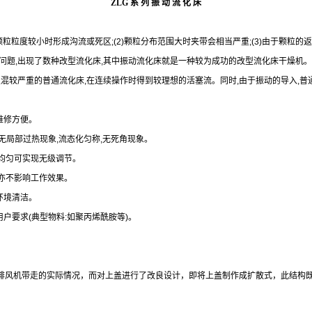
ZLG 系 列 振 动 流 化 床
粒粒度较小时形成沟流或死区;(2)颗粒分布范围大时夹带会相当严重;(3)由于颗粒的返
问题,出现了数种改型流化床,其中振动流化床就是一种较为成功的改型流化床干燥机。
返混较严重的普通流化床,在连续操作时得到较理想的活塞流。同时,由于振动的导入,
维修方便。
无局部过热现象,流态化匀称,无死角现象。
更均匀可实现无级调节。
时亦不影响工作效果。
环境清洁。
户要求(典型物料:如聚丙烯酰胺等)。
排风机带走的实际情况，而对上盖进行了改良设计，即将上盖制作成扩散式，此结构既