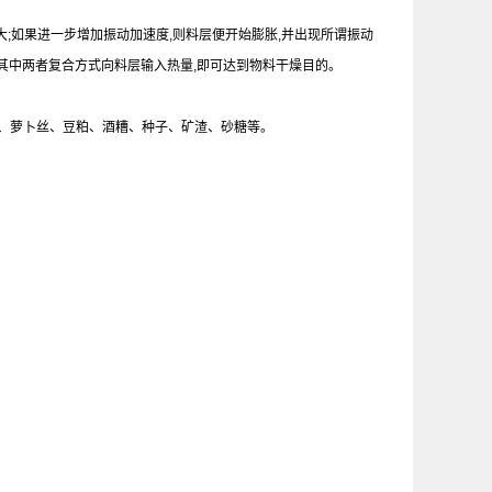
较大;如果进一步增加振动加速度,则料层便开始膨胀,并出现所谓振动
或其中两者复合方式向料层输入热量,即可达到物料干燥目的。
肥、萝卜丝、豆粕、酒糟、种子、矿渣、砂糖等。