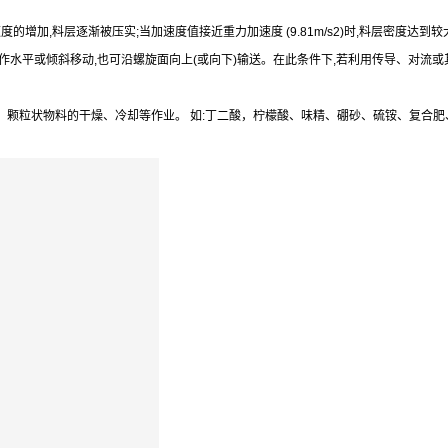
增加,料层逐渐被压实;当加速度值接近重力加速度 (9.81m/s2)时,料层密度达到
作水平或倾斜移动,也可沿螺旋面向上(或向下)输送。在此条件下,若利用传导、对流
、颗粒状物料的干燥、冷却等作业。 如:丁二酸，柠檬酸、味精、硼砂、硫铵、复合