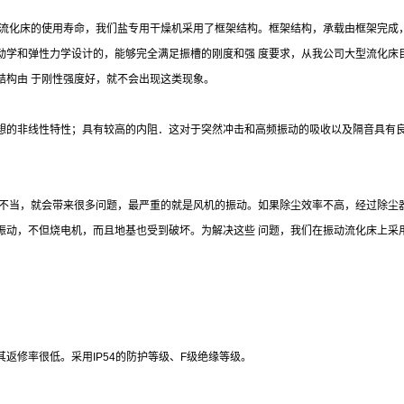
着流化床的使用寿命，我们盐专用干燥机采用了框架结构。框架结构，承载由框架完成
动学和弹性力学设计的，能够完全满足振槽的刚度和强 度要求，从我公司大型流化床
结构由 于刚性强度好，就不会出现这类现象。
想的非线性特性；具有较高的内阻．这对于突然冲击和高频振动的吸收以及隔音具有
择不当，就会带来很多问题，最严重的就是风机的振动。如果除尘效率不高，经过除尘
振动，不但烧电机，而且地基也受到破坏。为解决这些 问题，我们在振动流化床上采用
返修率很低。采用IP54的防护等级、F级绝缘等级。