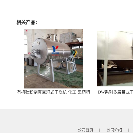
相关产品：
有机硅粉剂真空耙式干燥机 化工 医药耙
DW系列多层带式干
式干燥机
苓 天麻等食品
公司首页
公司介绍
|
|