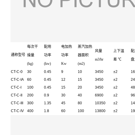
每次干
配用
电加热
蒸汽加热
风量
上下温
配
通称型号
燥量
功率
功率
器面积
m3/hr
差 ℃
盘
(kg)
(kw)
Kw
(m2)
CT-C-0
30
0.45
9
10
3450
±2
16
CT-C-IA
60
0.45
12
15
3450
±2
24
CT-C-I
100
0.45
15
20
3450
±2
48
CT-C-II
200
0.9
30
40
6900
±2
96
CT-C-III
300
1.35
45
80
10350
±2
14
CT-C-IV
400
1.8
60
100
13800
±2
19