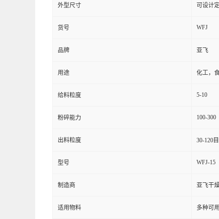
外型尺寸
可设计
WFJ
货号
品牌
亚飞
用途
化工，
5-10
给料粒度
100-300
粉碎能力
出料粒度
30-120目
WFJ-15
型号
制造商
亚飞干
适用物料
多种可