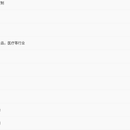
定制
食品，医疗等行业
燥
用