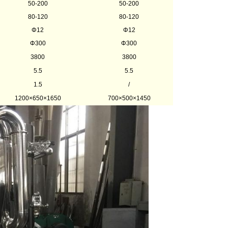
50-200
50-200
80-120
80-120
Φ12
Φ12
Φ300
Φ300
3800
3800
5.5
5.5
1.5
/
1200×650×1650
700×500×1450