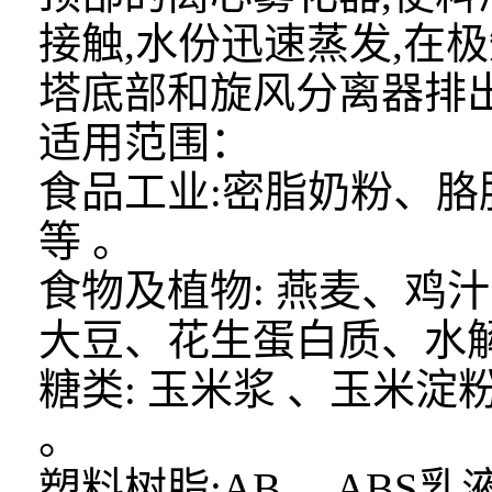
接触,水份迅速蒸发,在
塔底部和旋风分离器排
适用范围：
食品工业:密脂奶粉、胳
等 。
食物及植物: 燕麦、鸡
大豆、花生蛋白质、水解
糖类: 玉米浆 、玉米
。
塑料树脂:AB、 ABS