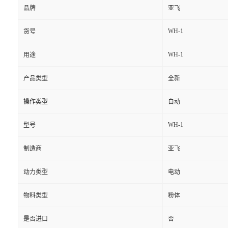
品牌
亚飞
WH-1
货号
WH-1
用途
产品类型
全新
操作类型
自动
WH-1
型号
制造商
亚飞
动力类型
电动
物料类型
粉体
是否进口
否