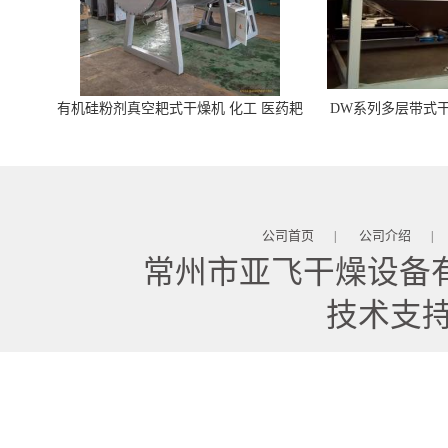
有机硅粉剂真空耙式干燥机 化工 医药耙
DW系列多层带式干
式干燥机
苓 天麻等食品
公司首页
公司介绍
|
|
常州市亚飞干燥设备
技术支