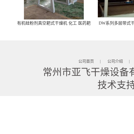
有机硅粉剂真空耙式干燥机 化工 医药耙
DW系列多层带式干
式干燥机
苓 天麻等食品
公司首页
公司介绍
|
|
常州市亚飞干燥设备
技术支