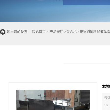
您当前的位置：
网站首页
>
产品展厅
>
混合机
>
宠物狗饲料加液体混
宠物
起订
1-2