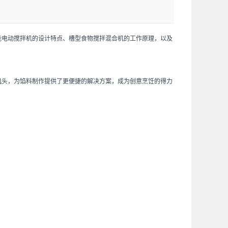
能电动搅拌机的设计特点、槽型食物搅拌混合机的工作原理，以及
机头，为馅料制作提供了更便捷的解决方案，成为创意烹饪的得力