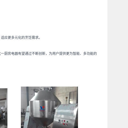
，适应更多元化的烹饪需求。
这一厨房电器有望通过不断创新，为用户提供更为智能、多功能的