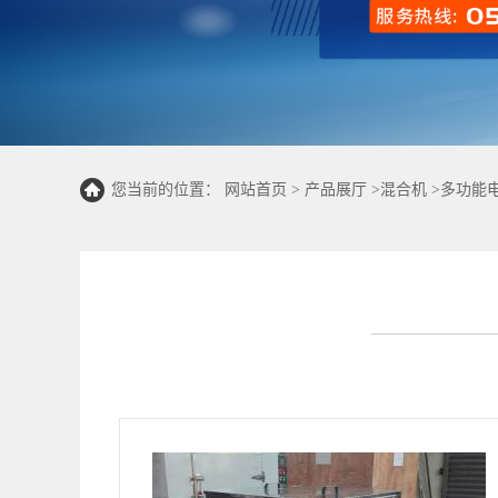
您当前的位置：
网站首页
>
产品展厅
>
混合机
>
多功能