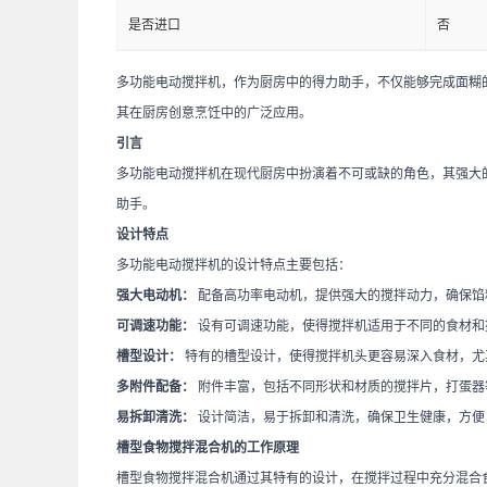
是否进口
否
多功能电动搅拌机，作为厨房中的得力助手，不仅能够完成面糊
其在厨房创意烹饪中的广泛应用。
引言
多功能电动搅拌机在现代厨房中扮演着不可或缺的角色，其强大
助手。
设计特点
多功能电动搅拌机的设计特点主要包括：
强大电动机：
配备高功率电动机，提供强大的搅拌动力，确保馅
可调速功能：
设有可调速功能，使得搅拌机适用于不同的食材和
槽型设计：
特有的槽型设计，使得搅拌机头更容易深入食材，尤
多附件配备：
附件丰富，包括不同形状和材质的搅拌片，打蛋器
易拆卸清洗：
设计简洁，易于拆卸和清洗，确保卫生健康，方便
槽型食物搅拌混合机的工作原理
槽型食物搅拌混合机通过其特有的设计，在搅拌过程中充分混合