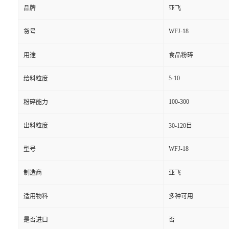
品牌
亚飞
WFJ-18
货号
用途
食品粉碎
5-10
给料粒度
100-300
粉碎能力
出料粒度
30-120目
WFJ-18
型号
制造商
亚飞
适用物料
多种可用
是否进口
否