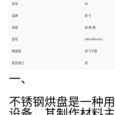
89
货号
品牌
亚飞
用途
烘.晾.晒
640x460x45m
型号
制造商
亚飞干燥
是否进口
否
一、
不锈钢烘盘是一种
设备，其制作材料