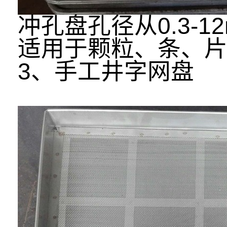
冲孔盘孔径从0.3-
适用于颗粒、条、
3、手工井字网盘