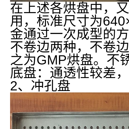
在上述各烘盘中，
用，标准尺寸为640
金通过一次成型的
不卷边两种，不卷边
之为GMP烘盘。不锈
底盘：通透性较差
2、冲孔盘