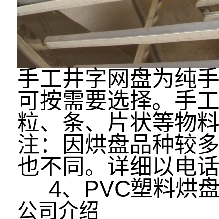
手工井字网盘为纯
可按需要选择。手
粒、条、片状等物
注：因烘盘品种较
也不同。详
4、PVC塑料烘
公司介绍