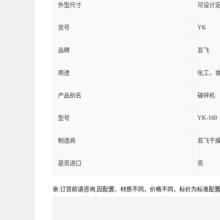
外型尺寸
可设计
YK
货号
品牌
亚飞
用途
化工，
产品别名
破碎机
YK-160
型号
制造商
亚飞干
是否进口
否
亲:订货前请咨询,因配置、材质不同，价格不同，标价为标准配