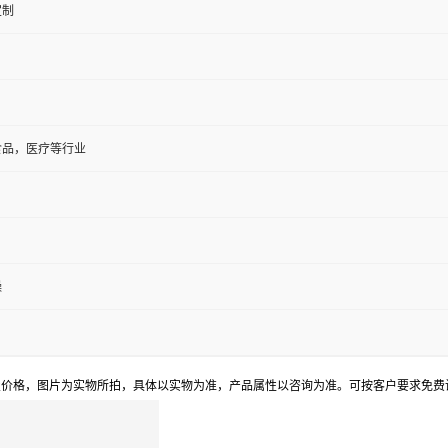
定制
食品，医疗等行业
燥
置价格，图片为实物所拍，具体以实物为准，产品属性以咨询为准。可按客户要求免费