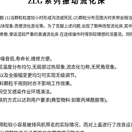
ZLG 系 列 振 动 流 化 床
(1)当颗粒粒度较小时形成沟流或死区;(2)颗粒分布范围大时夹带会相当
和结块现象,而使流化恶化等。为了克服上述问题,出现了数种改型流化床,
参数,使返混较严重的普通流化床,在连续操作时得到较理想的活塞流。同
,噪音低,寿命长,维修方便。
层温度分布均匀,无局部过热现象,流态化匀称,无死角现象。
度以及全振幅变更均匀可实现无级调节。
物料颗粒不规则时亦不影响工作效果。
间空叉感染作业环境清洁。
联的方式以达到用户要求(典型物料:如聚丙烯酰胺等)。
颗粒较小容易被排风机带走的实际情况，而对上盖进行了改良设