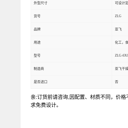
外型尺寸
可设计
ZLG
货号
品牌
亚飞
用途
化工，
ZLG-6X0
型号
制造商
亚飞干
是否进口
否
亲:订货前请咨询,因配置、材质不同，价
求免费设计。