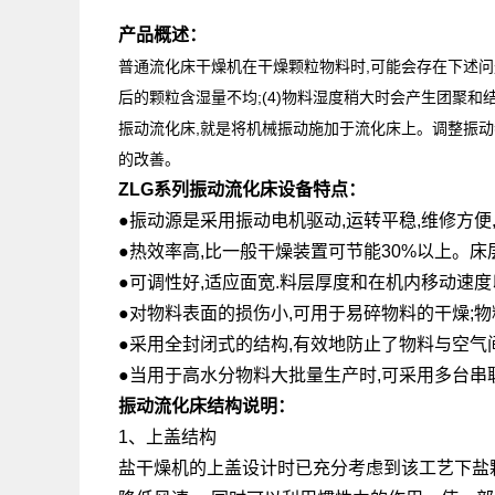
产品概述：
普通流化床干燥机在干燥颗粒物料时,可能会存在下述问题:
后的颗粒含湿量不均;(4)物料湿度稍大时会产生团聚
振动流化床,就是将机械振动施加于流化床上。调整振动
的改善。
ZLG系列振动流化床
设备特点：
●振动源是采用振动电机驱动,运转平稳,维修方便
●热效率高,比一般干燥装置可节能30%以上。床
●可调性好,适应面宽.料层厚度和在机内移动速
●对物料表面的损伤小,可用于易碎物料的干燥;
●采用全封闭式的结构,有效地防止了物料与空气
●当用于高水分物料大批量生产时,可采用多台串
振动流化床结构说明：
1、上盖结构
盐干燥机的上盖设计时已充分考虑到该工艺下盐