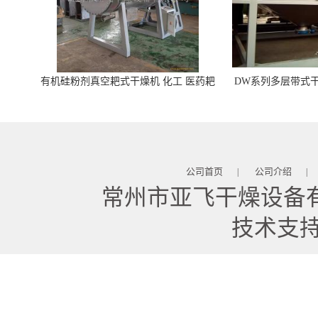
有机硅粉剂真空耙式干燥机 化工 医药耙
DW系列多层带式干
式干燥机
苓 天麻等食品
公司首页
公司介绍
|
|
常州市亚飞干燥设备
技术支