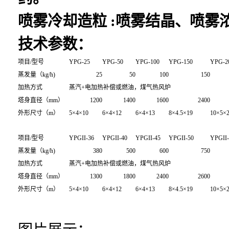
喷雾冷却造粒 :喷雾结晶、喷
技术参数：
项目/型号
YPG-25
YPG-50
YPG-100
YPG-150
YPG-2
蒸发量（kg/h)
25
50
100
150
加热方式
蒸汽+电加热补偿或燃油，煤气热风炉
塔身直径（mm）
1200
1400
1600
2400
外形尺寸（m）
5×4×10
6×4×12
6×4×13
8×4.5×19
10×5×
项目/型号
YPGII-36
YPGII-40
YPGII-45
YPGII-50
YPGII-
蒸发量（kg/h)
380
500
600
750
加热方式
蒸汽+电加热补偿或燃油，煤气热风炉
塔身直径（mm）
1300
1800
2400
2600
外形尺寸（m）
5×4×10
6×4×12
6×4×13
8×4.5×19
10×5×