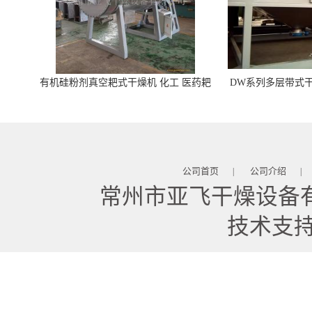
有机硅粉剂真空耙式干燥机 化工 医药耙
DW系列多层带式干
式干燥机
苓 天麻等食品
公司首页
公司介绍
|
|
常州市亚飞干燥设备
技术支