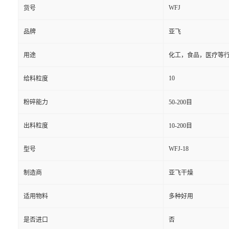
WFJ
货号
品牌
亚飞
用途
化工，食品，医疗等
10
给料粒度
粉碎能力
50-200目
出料粒度
10-200目
WFJ-18
型号
制造商
亚飞干燥
适用物料
多种好用
是否进口
否