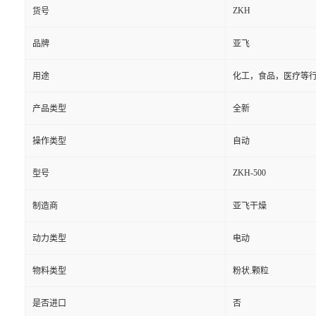
ZKH
货号
品牌
亚飞
用途
化工，食品，医疗等
产品类型
全新
操作类型
自动
ZKH-500
型号
制造商
亚飞干燥
动力类型
电动
物料类型
粉状.颗粒
是否进口
否