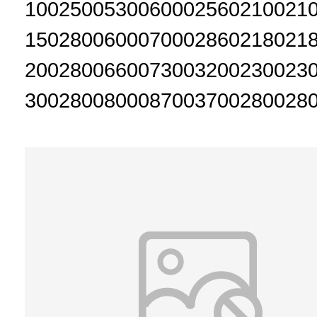
1002500530060002560210021
1502800600070002860218021
2002800660073003200230023
3002800800087003700280028